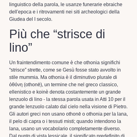
linguistico della parola, le usanze funerarie ebraiche
dell'epoca e i ritrovamenti nei siti archeologici della
Giudea del I secolo.
Più che “strisce di
lino”
Un fraintendimento comune è che othonia significhi
“strisce” strette, come se Gesù fosse stato avvolto in
stile mummia. Ma othonia è il diminutivo plurale di
ὀθόνη (othonē), un termine che nel greco classico,
ellenistico e koinè denota costantemente un grande
lenzuolo di lino - la stessa parola usata in Atti 10 per il
grande lenzuolo calato dal cielo nella visione di Pietro.
Gli autori greci non usano othonē o othonia per la lana,
il pelo di capra o i tessuti misti; quando intendono la
lana, usano un vocabolario completamente diverso.
Dal punto di vista lessicale, il significato predefinito di