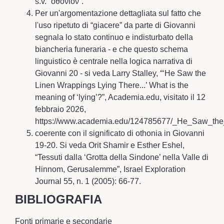
s.v. “ὀθόνιον”.”
Per un'argomentazione dettagliata sul fatto che
l'uso ripetuto di “giacere” da parte di Giovanni
segnala lo stato continuo e indisturbato della
biancheria funeraria - e che questo schema
linguistico è centrale nella logica narrativa di
Giovanni 20 - si veda Larry Stalley, “‘He Saw the
Linen Wrappings Lying There...’ What is the
meaning of ‘lying’?”, Academia.edu, visitato il 12
febbraio 2026,
https://www.academia.edu/124785677/_He_Saw_the
coerente con il significato di othonia in Giovanni
19-20. Si veda Orit Shamir e Esther Eshel,
“Tessuti dalla ‘Grotta della Sindone’ nella Valle di
Hinnom, Gerusalemme”, Israel Exploration
Journal 55, n. 1 (2005): 66-77.
BIBLIOGRAFIA
Fonti primarie e secondarie