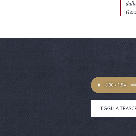
dall
Ger
LEGGI LA TRASC
Nessun elemento multimediale trova