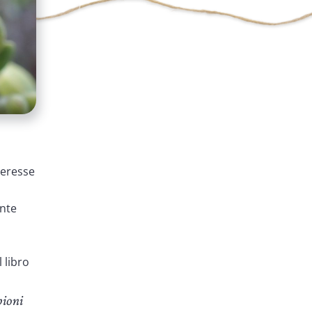
teresse
ente
 libro
pioni