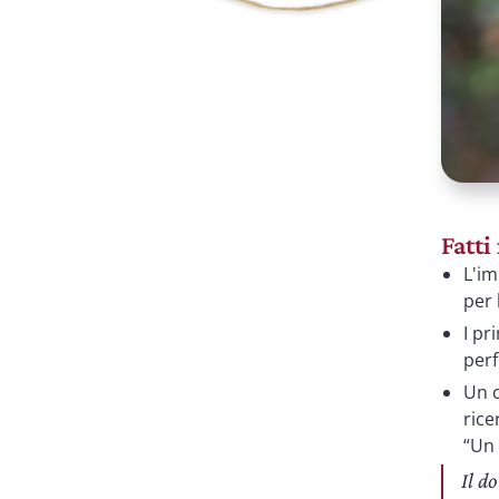
Fatti
L'im
per 
I pr
perf
Un c
rice
“Un 
Il d