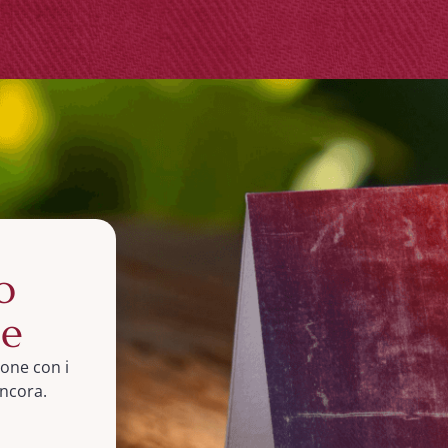
o
ne
done con i
ancora.