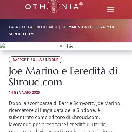
CASA
|
CIRCA
|
NOTIZIARIO
|
JOE MARINO & THE LEGACY OF
SHROUD.COM
RAPPORTI SULLA SINDONE
Joe Marino e l'eredità di
Shroud.com
14 GENNAIO 2025
Dopo la scomparsa di Barrie Schwortz, Joe Marino,
ricercatore di lunga data della Sindone, è
subentrato come editore di Shroud.com,
lavorando per preservare l'eredità di Barrie,
scoprire archivi nascosti e guidare la principale