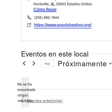
Huntsville
,
AL
35803
Estados Unidos
Cómo llegar
Teléfono
(256) 882-1844
Página
https://www.goodshephsv.org/
web
Eventos en este local
Próximamente
Hoy
Seleccionar
fecha.
No se ha
encontrado
Aviso
ningún
Eventos
anterior(es)
resultado.