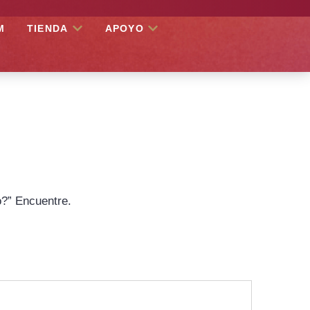
M
TIENDA
APOYO
o?” Encuentre.