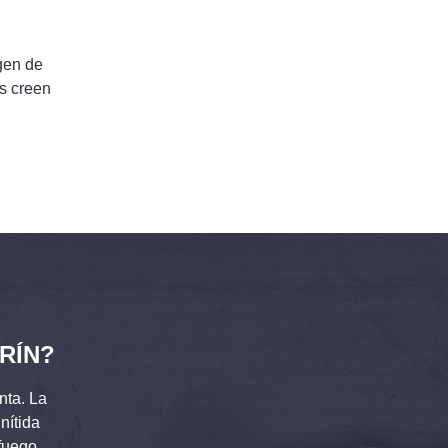
gen de
s creen
RÍN?
nta. La
nítida
fuego,