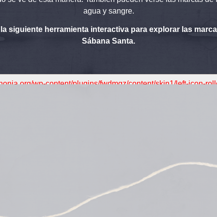
agua y sangre.
a la siguiente herramienta interactiva para explorar las marca
Sábana Santa.
othonia.org/wp-content/plugins/fwdmgz/content/skin1/left-icon-rol