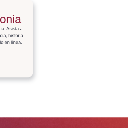
onia
a. Asista a
ia, historia
o en línea.