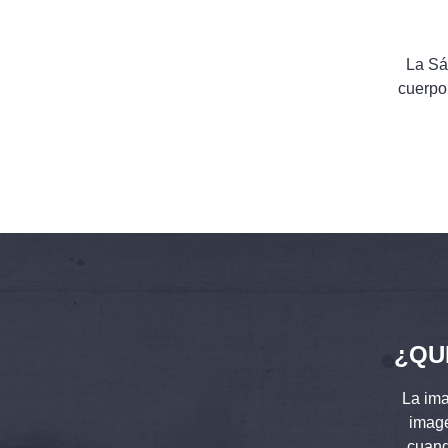
La Sá
cuerpo
¿QU
La ima
image
cuand