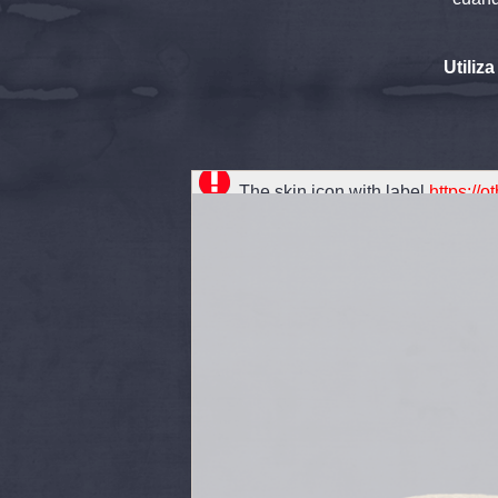
Utiliz
The skin icon with label
https://
can't be loaded, check path!