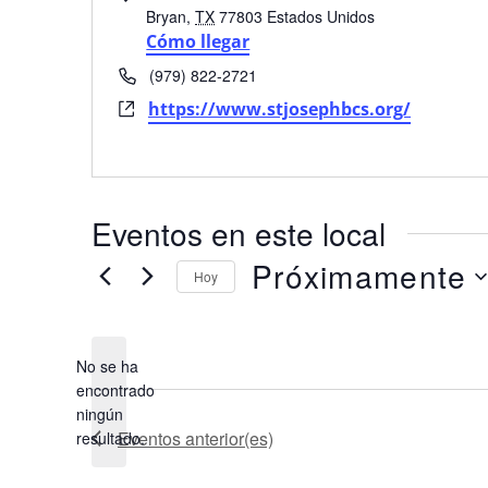
Bryan
,
TX
77803
Estados Unidos
Cómo llegar
Teléfono
(979) 822-2721
Página
https://www.stjosephbcs.org/
web
Eventos en este local
Próximamente
Hoy
Seleccionar
fecha.
No se ha
encontrado
Aviso
ningún
Eventos
anterior(es)
resultado.