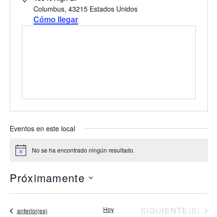
Columbus
,
43215
Estados Unidos
Cómo llegar
Eventos en este local
No se ha encontrado ningún resultado.
Aviso
Próximamente
Seleccionar
fecha.
EVENTOS
Hoy
SIGUIENTE(S)
Eventos
anterior(es)