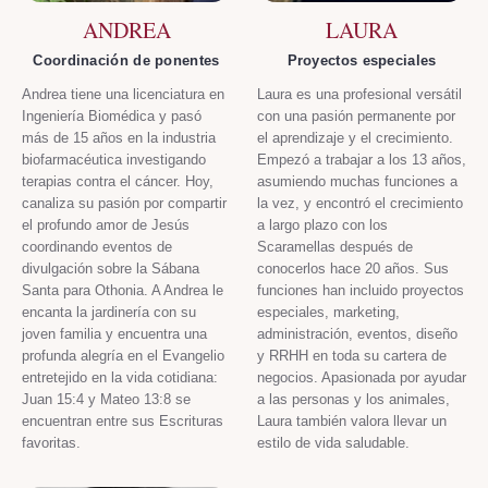
ANDREA
LAURA
Coordinación de ponentes
Proyectos especiales
Andrea tiene una licenciatura en
Laura es una profesional versátil
Ingeniería Biomédica y pasó
con una pasión permanente por
más de 15 años en la industria
el aprendizaje y el crecimiento.
biofarmacéutica investigando
Empezó a trabajar a los 13 años,
terapias contra el cáncer. Hoy,
asumiendo muchas funciones a
canaliza su pasión por compartir
la vez, y encontró el crecimiento
el profundo amor de Jesús
a largo plazo con los
coordinando eventos de
Scaramellas después de
divulgación sobre la Sábana
conocerlos hace 20 años. Sus
Santa para Othonia. A Andrea le
funciones han incluido proyectos
encanta la jardinería con su
especiales, marketing,
joven familia y encuentra una
administración, eventos, diseño
profunda alegría en el Evangelio
y RRHH en toda su cartera de
entretejido en la vida cotidiana:
negocios. Apasionada por ayudar
Juan 15:4 y Mateo 13:8 se
a las personas y los animales,
encuentran entre sus Escrituras
Laura también valora llevar un
favoritas.
estilo de vida saludable.