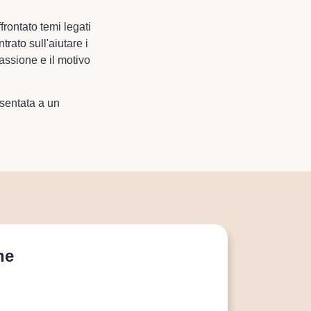
frontato temi legati
trato sull'aiutare i
assione e il motivo
sentata a un
ne
Dal p
23 MAGGIO
Una medi
Per sape