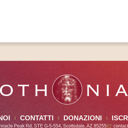
NOI
CONTATTI
DONAZIONI
ISCR
nnacle Peak Rd. STE G-5-554, Scottsdale, AZ 85255
contac