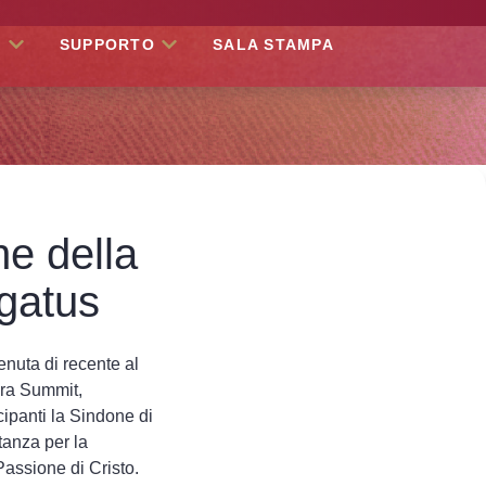
O
SUPPORTO
SALA STAMPA
ne della
egatus
enuta di recente al
ra Summit,
ipanti la Sindone di
tanza per la
assione di Cristo.