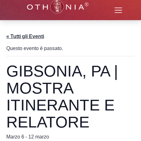
« Tutti gli Eventi
Questo evento è passato.
GIBSONIA, PA |
MOSTRA
ITINERANTE E
RELATORE
Marzo 6
-
12 marzo