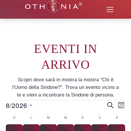
EVENTI IN
ARRIVO
Scopri dove sarà in mostra la mostra “Chi è
l'Uomo della Sindone?”. Trova un evento vicino a
te e vieni a incontrare la Sindone di persona.
8/2026
Even
EV
CERCA
MES
Seleziona
VI
Rice
la
Calendario
D
L
M
M
G
V
S
data.
NA