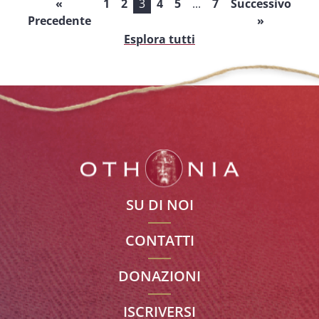
«
1
2
3
4
5
...
7
Successivo
Precedente
»
Esplora tutti
SU DI NOI
CONTATTI
DONAZIONI
ISCRIVERSI