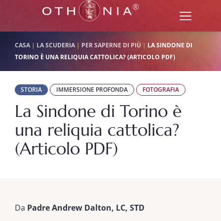
CASA
|
LA SCUDERIA
|
PER SAPERNE DI PIÙ
|
LA SINDONE DI
TORINO È UNA RELIQUIA CATTOLICA? (ARTICOLO PDF)
STORIA
IMMERSIONE PROFONDA
FOTOGRAFIA
La Sindone di Torino è
una reliquia cattolica?
(Articolo PDF)
Da
Padre Andrew Dalton, LC, STD